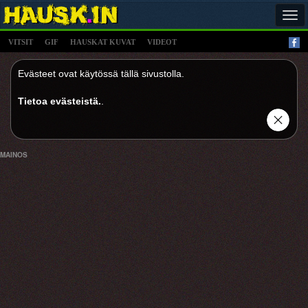
Tog
navi
VITSIT
GIF
HAUSKAT KUVAT
VIDEOT
Evästeet ovat käytössä tällä sivustolla.
Tietoa evästeistä.
.
MAINOS