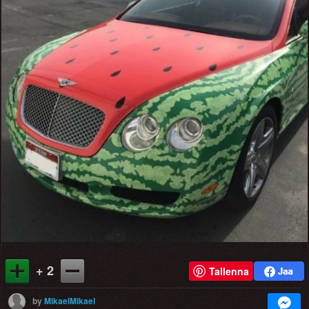
+ 2
Tallenna
by
MikaelMikael