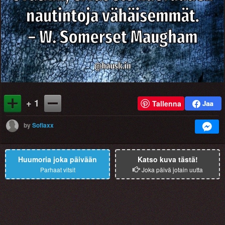
+ 1
Tallenna
by
Sofiaxx
Huumoria joka päivään
Katso kuva tästä!
Parhaat vitsit
Joka päivä jotain uutta