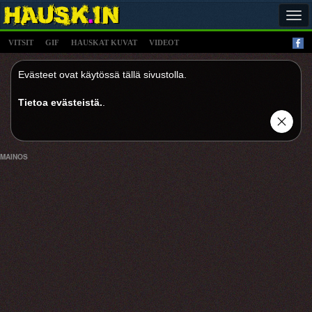
Tog
navi
VITSIT
GIF
HAUSKAT KUVAT
VIDEOT
Evästeet ovat käytössä tällä sivustolla.
Tietoa evästeistä.
.
MAINOS