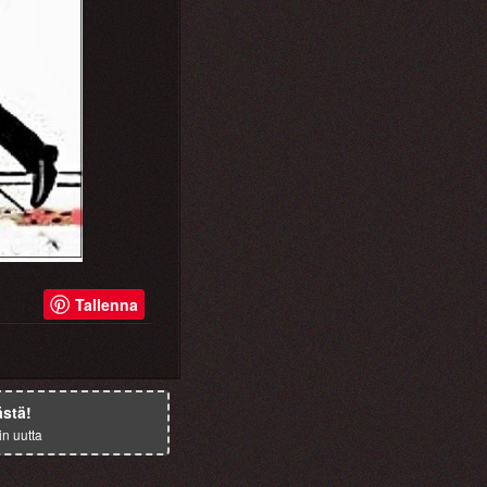
Tallenna
ästä!
in uutta