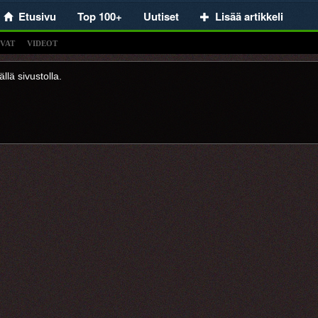
Etusivu
Top 100+
Uutiset
Lisää artikkeli
VAT
VIDEOT
llä sivustolla.