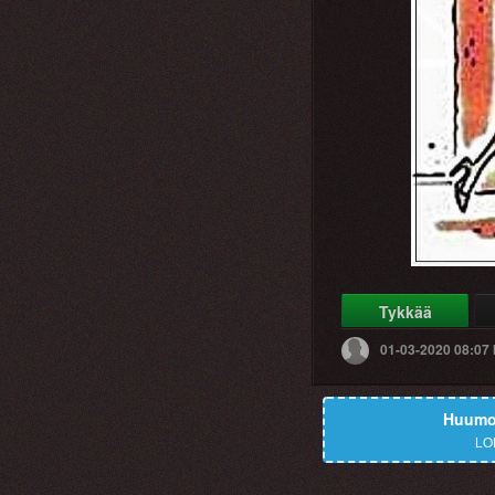
Tykkää
01-03-2020 08:07
Huumor
LO