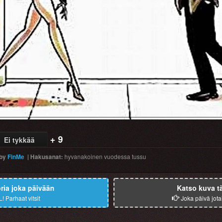
+ 9
Ei tykkää
by
FinMe
|
Hakusanat
:
hyvanakoinen
vuodessa
tussu
ia joka päivään
Katso kuva t
L!
Parhaat vitsit
Joka päivä jota