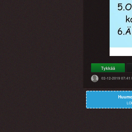
Tykkää
02-12-2019 07:41
Huumor
LO