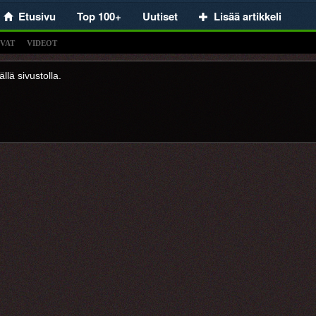
Etusivu
Top 100+
Uutiset
Lisää artikkeli
VAT
VIDEOT
llä sivustolla.