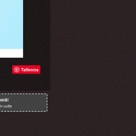
Tallenna
ästä!
in uutta