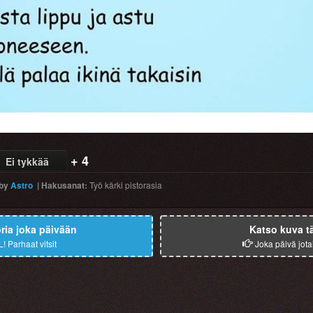
+ 4
Ei tykkää
by
Astro
|
Hakusanat
:
Työ
kärki
pistorasia
ia joka päivään
Katso kuva t
L!
Parhaat vitsit
Joka päivä jota