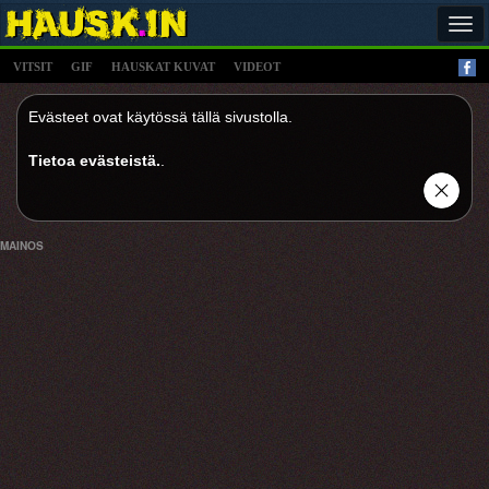
Tog
navi
VITSIT
GIF
HAUSKAT KUVAT
VIDEOT
Evästeet ovat käytössä tällä sivustolla.
Tietoa evästeistä.
.
MAINOS