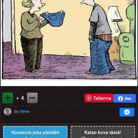
+ 4
Tallenna
by
Olivia
Huumoria joka päivään
Katso kuva tästä!