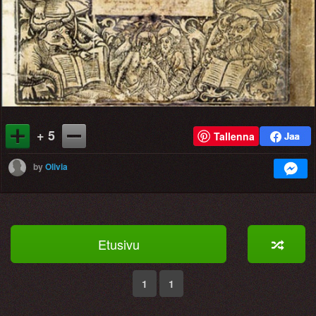
+ 5
Tallenna
by
Olivia
Etusivu
1
1