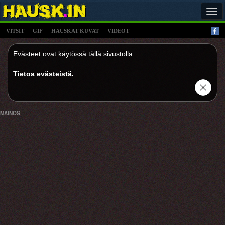
Tog
navi
VITSIT
GIF
HAUSKAT KUVAT
VIDEOT
Evästeet ovat käytössä tällä sivustolla.
Tietoa evästeistä.
.
MAINOS