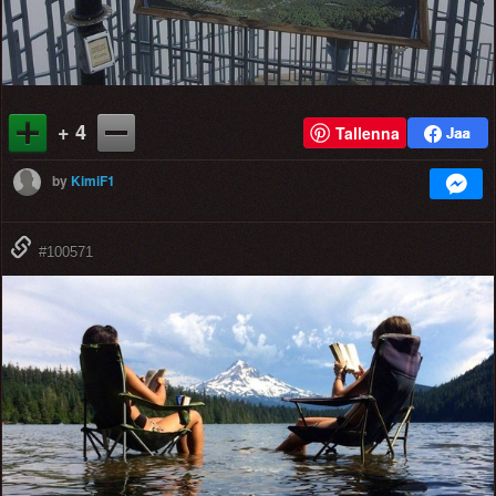
+ 4
Tallenna
by
KimiF1
#100571