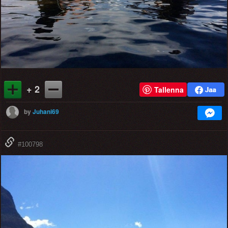
+ 2
Tallenna
by
Juhani69
#100798