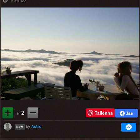
#101023
+ 2
Tallenna
by
Astro
NEW