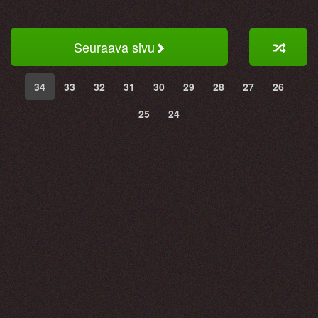
Seuraava sivu
34
33
32
31
30
29
28
27
26
25
24