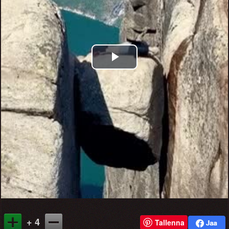
Play
Video
+ 4
Tallenna