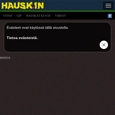
Tog
navi
VITSIT
GIF
HAUSKAT KUVAT
VIDEOT
Evästeet ovat käytössä tällä sivustolla.
Tietoa evästeistä.
.
MAINOS