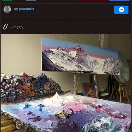
by
johannes_
#99759