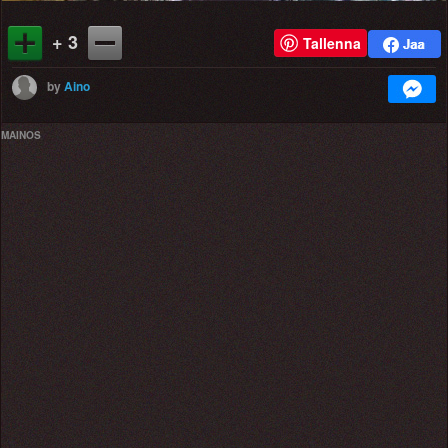
+ 3
Tallenna
by
Aino
MAINOS