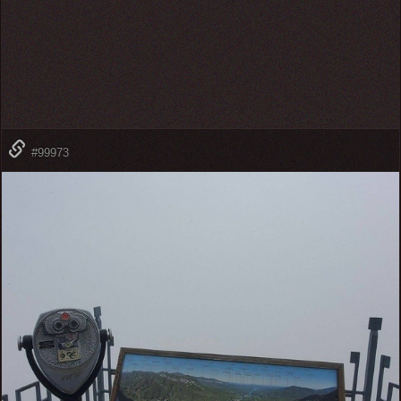
#99973