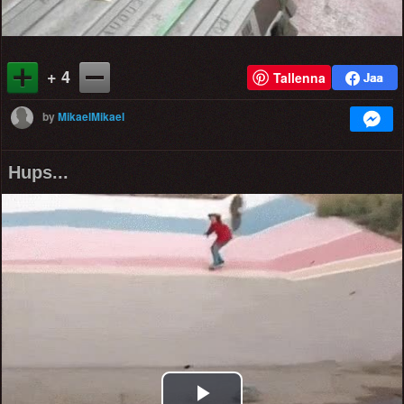
+ 4
Tallenna
by
MikaelMikael
Hups...