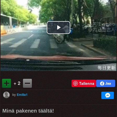
Play
Video
+ 2
Tallenna
by
Emilia1
Minä pakenen täältä!