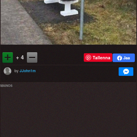
+ 4
Tallenna
by
JJohn1m
MAINOS