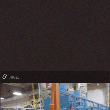
#99721