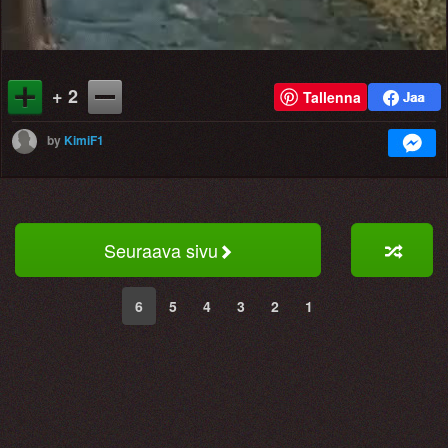
+ 2
Tallenna
by
KimiF1
Seuraava sivu
6
5
4
3
2
1