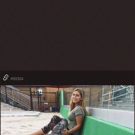
#99304