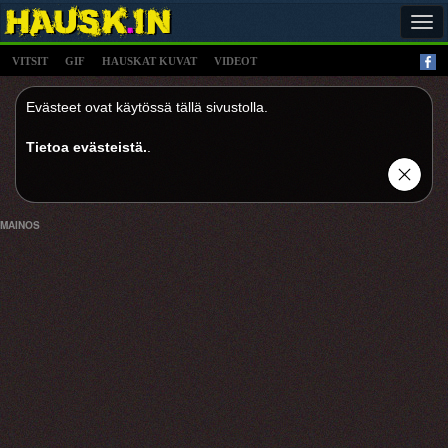
Tog
navi
VITSIT
GIF
HAUSKAT KUVAT
VIDEOT
Evästeet ovat käytössä tällä sivustolla.
Tietoa evästeistä.
.
MAINOS