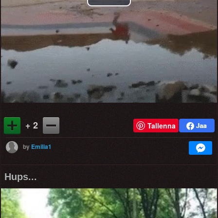
Play
Video
+ 2
Tallenna
by
Emilia1
Hups...