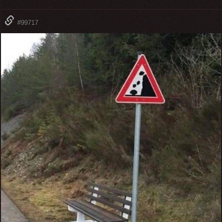
#99717