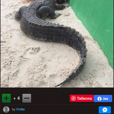
+ 4
Tallenna
by
FinMe