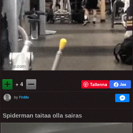
Video
+ 4
Tallenna
by
FinMe
Spiderman taitaa olla sairas