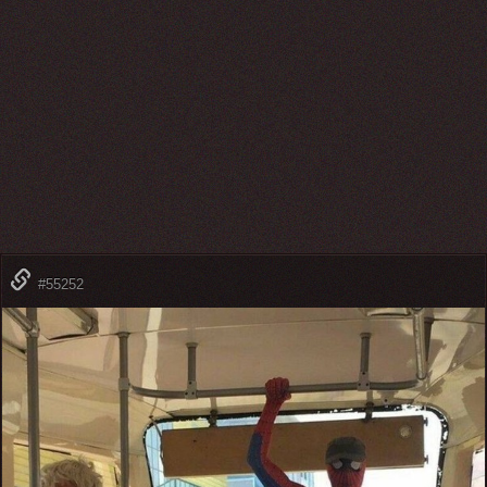
#55252