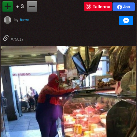
+ 3
Tallenna
by
Astro
#75017