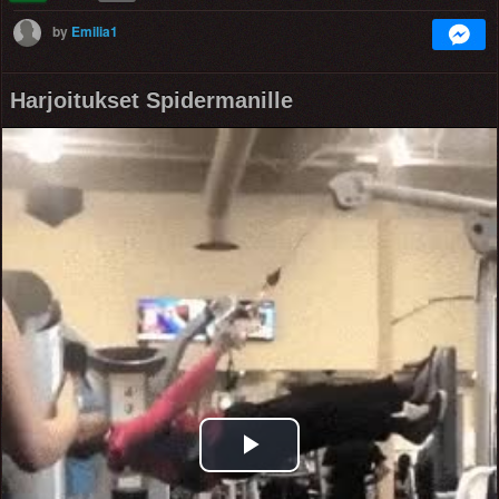
by
Emilia1
Harjoitukset Spidermanille
Play