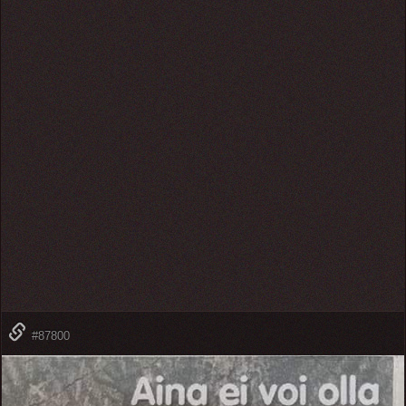
#87800