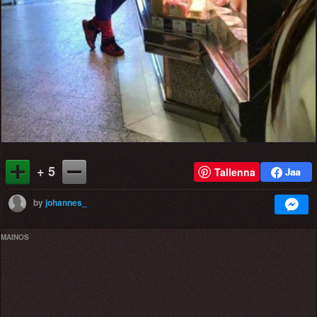
+ 5
Tallenna
by
johannes_
MAINOS