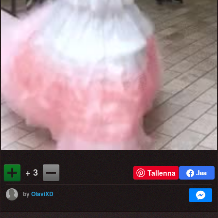
+ 3
Tallenna
by
OlaviXD