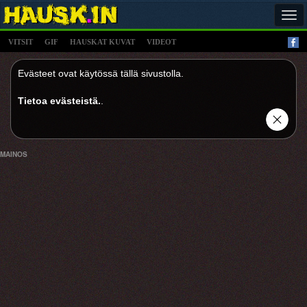
Tog
navi
VITSIT
GIF
HAUSKAT KUVAT
VIDEOT
Evästeet ovat käytössä tällä sivustolla.
Tietoa evästeistä.
.
MAINOS