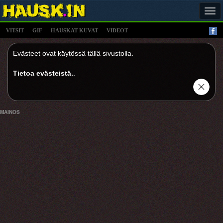
Tog
navi
VITSIT
GIF
HAUSKAT KUVAT
VIDEOT
Evästeet ovat käytössä tällä sivustolla.
Tietoa evästeistä.
.
MAINOS