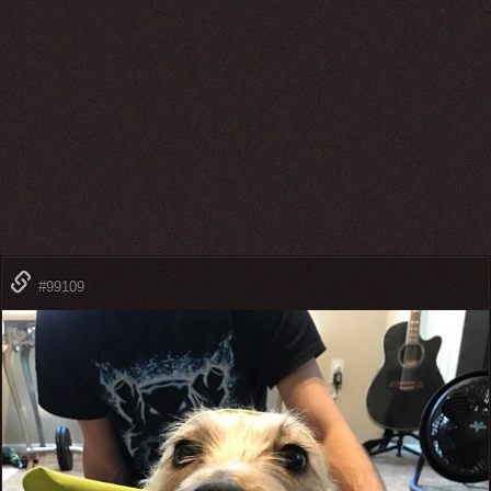
#99109