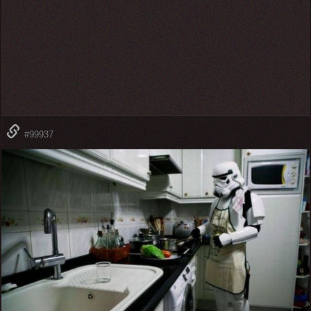
#99937