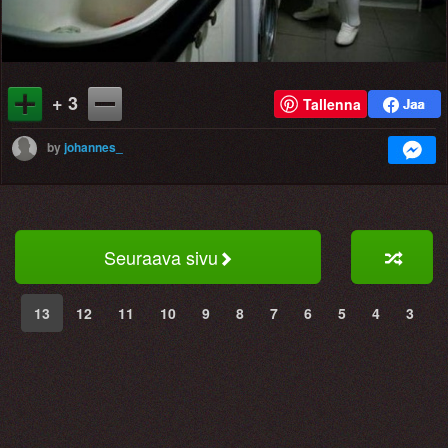
+ 3
Tallenna
by
johannes_
Seuraava sivu
13
12
11
10
9
8
7
6
5
4
3