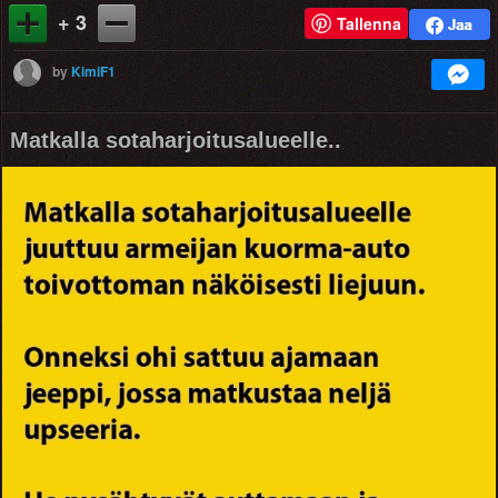
+ 3
Tallenna
by
KimiF1
Matkalla sotaharjoitusalueelle..