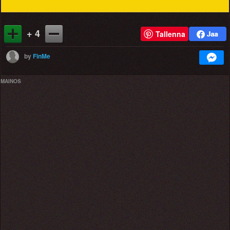
+ 4
Tallenna
by
FinMe
MAINOS