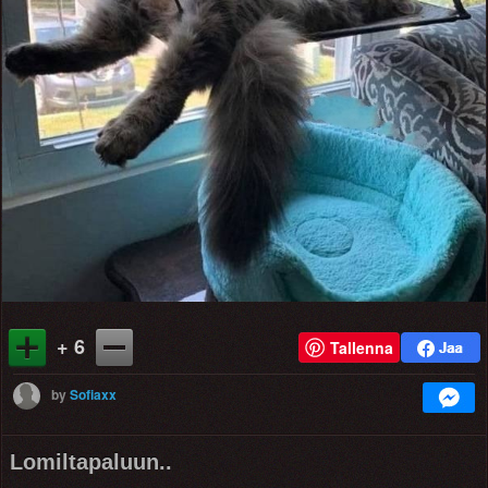
+ 6
Tallenna
by
Sofiaxx
Lomiltapaluun..