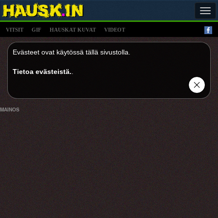
Tog
navi
VITSIT
GIF
HAUSKAT KUVAT
VIDEOT
Evästeet ovat käytössä tällä sivustolla.
Tietoa evästeistä.
.
MAINOS