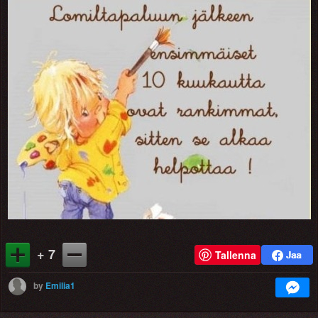
+ 7
Tallenna
by
Emilia1