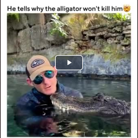
Play
Video