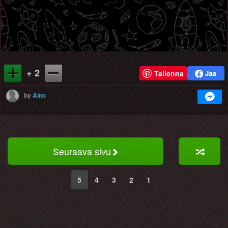
+ 2
Tallenna
by
Aino
Seuraava sivu
5
4
3
2
1