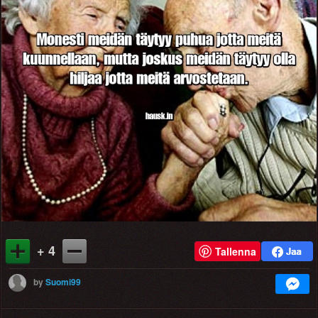
+ 4
Tallenna
by
Suomi99