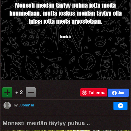
+ 2
Tallenna
by
JJohn1m
Monesti meidän täytyy puhua ..