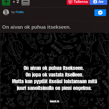
+ 2
Tallenna
by
FinMe
On aivan ok puhua itsekseen.