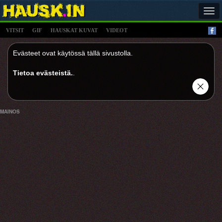
Tog
navi
VITSIT
GIF
HAUSKAT KUVAT
VIDEOT
Evästeet ovat käytössä tällä sivustolla.
Tietoa evästeistä.
.
MAINOS