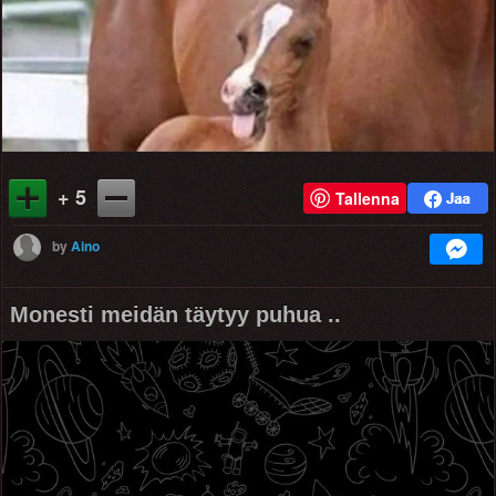
+ 5
Tallenna
by
Aino
Monesti meidän täytyy puhua ..