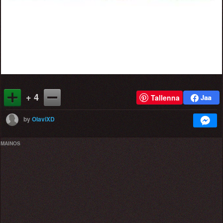
+ 4
Tallenna
by
OlaviXD
MAINOS