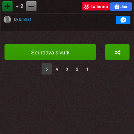
+ 2
Tallenna
by
Emilia1
Seuraava sivu
5
4
3
2
1