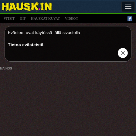
Tog
navi
VITSIT
GIF
HAUSKAT KUVAT
VIDEOT
Evästeet ovat käytössä tällä sivustolla.
Tietoa evästeistä.
.
MAINOS