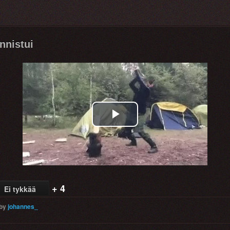
nnistui
Play
Video
+ 4
Ei tykkää
by
johannes_