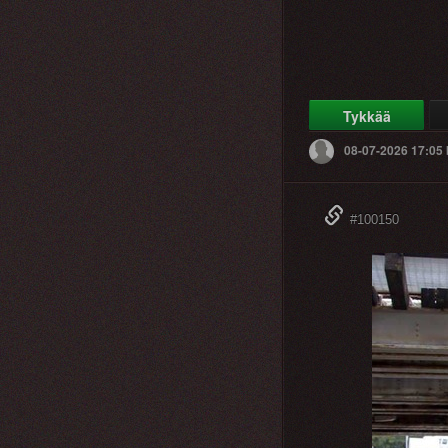
Tykkää
08-07-2026 17:05
#100150