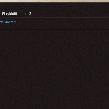
+ 2
Ei tykkää
by
JJohn1m