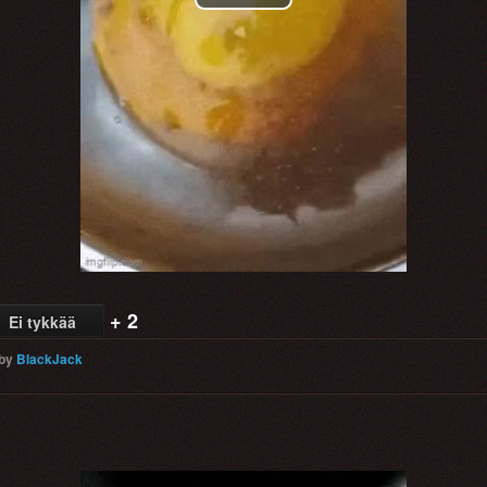
Play
Video
+ 2
Ei tykkää
by
BlackJack