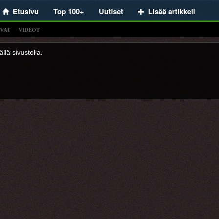
Etusivu
Top 100+
Uutiset
Lisää artikkeli
VAT
VIDEOT
llä sivustolla.