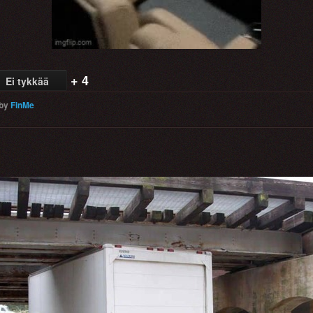
+ 4
Ei tykkää
by
FinMe