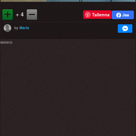
+ 4
Tallenna
by
Maria
MAINOS