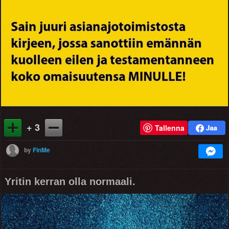
+ 3
Tallenna
by
FinMe
Yritin kerran olla normaali.