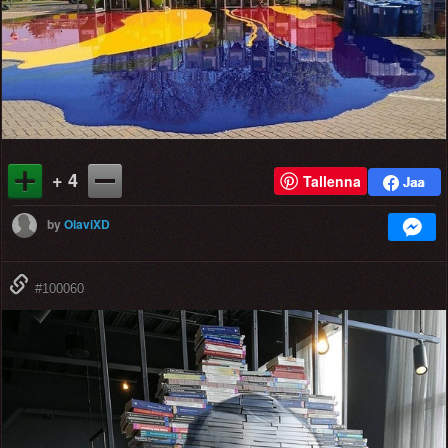
+ 4
Tallenna
by
OlaviXD
#100060