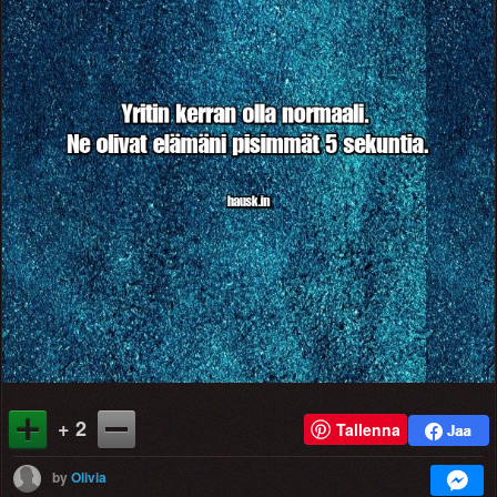
+ 2
Tallenna
by
Olivia