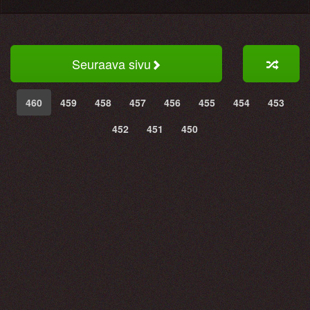
Seuraava sivu
460
459
458
457
456
455
454
453
452
451
450