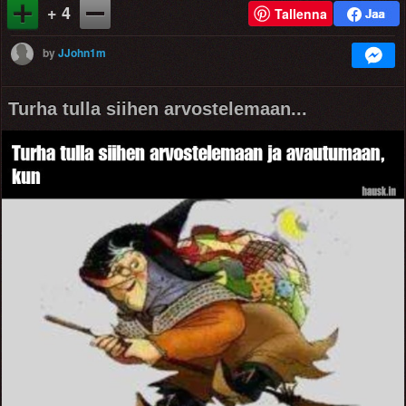
+ 4
Tallenna
by
JJohn1m
Turha tulla siihen arvostelemaan...