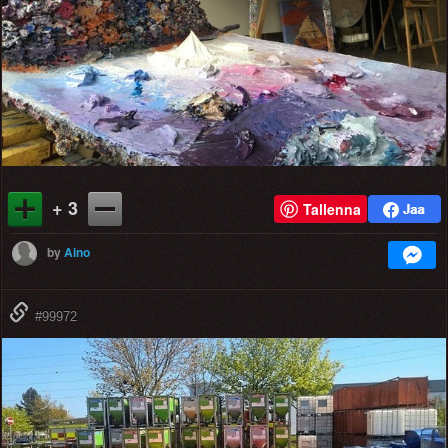
+ 3
Tallenna
by
Aino
#99972