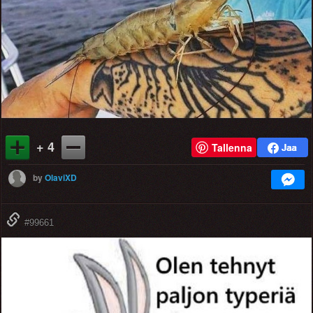
+ 4
Tallenna
by
OlaviXD
#99661