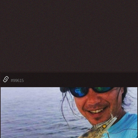
#99615