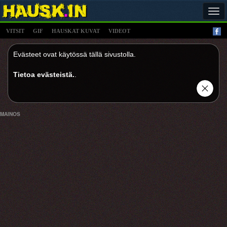
Tog
navi
VITSIT
GIF
HAUSKAT KUVAT
VIDEOT
Evästeet ovat käytössä tällä sivustolla.
Tietoa evästeistä.
.
MAINOS