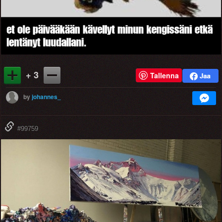
+ 3
Tallenna
by
johannes_
#99759