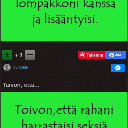
+ 3
Tallenna
by
FinMe
Taivon, etta...