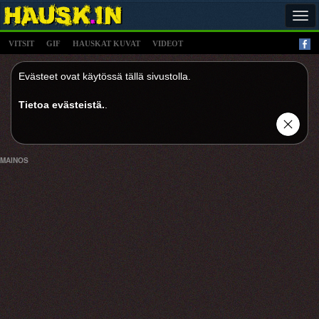
Tog
navi
VITSIT
GIF
HAUSKAT KUVAT
VIDEOT
Evästeet ovat käytössä tällä sivustolla.
Tietoa evästeistä.
.
MAINOS