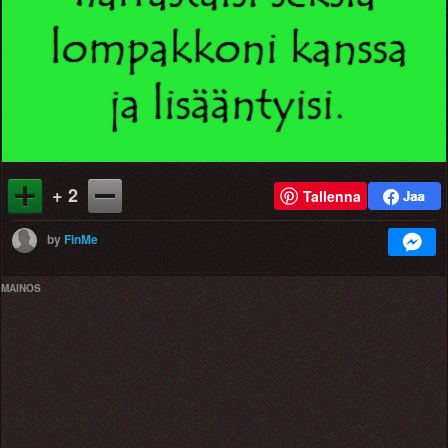
+ 2
Tallenna
by
FinMe
MAINOS