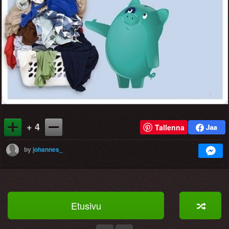
+ 4
Tallenna
by
johannes_
Etusivu