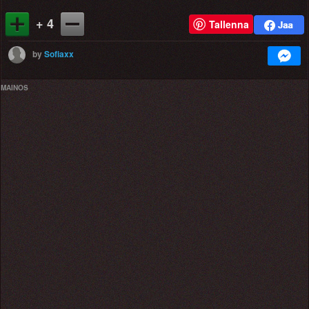
+ 4
Tallenna
by
Sofiaxx
MAINOS