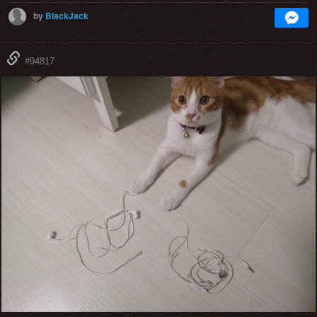
by
BlackJack
#94817