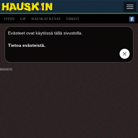
Tog
navi
VITSIT
GIF
HAUSKAT KUVAT
VIDEOT
Evästeet ovat käytössä tällä sivustolla.
Tietoa evästeistä.
.
MAINOS