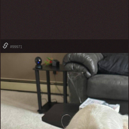
#99971