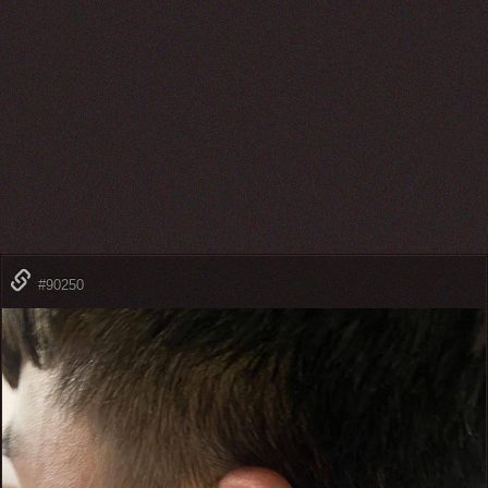
#90250