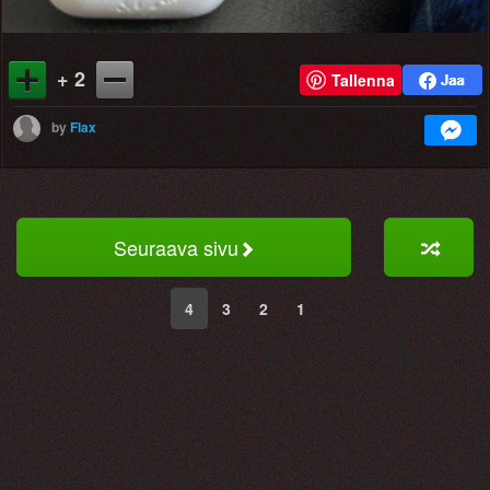
+ 2
Tallenna
by
Flax
Seuraava sivu
4
3
2
1