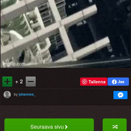
+ 2
Tallenna
by
johannes_
Seuraava sivu