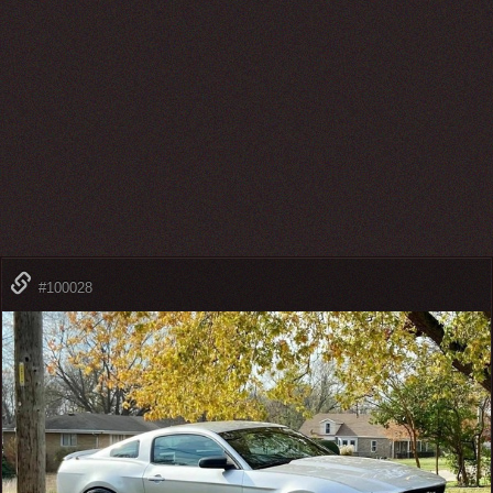
#100028