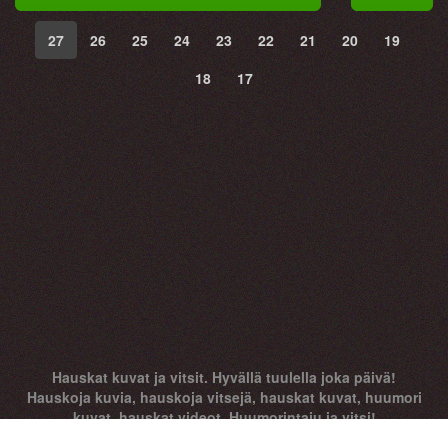
27
26
25
24
23
22
21
20
19
18
17
Hauskat kuvat ja vitsit. Hyvällä tuulella joka päivä!
Hauskoja kuvia, hauskoja vitsejä, hauskat kuvat, huumori
kuvat, hauskat videot. Huumorintaju ja vitsi!
HAUSK.IN © 2015 - 2026