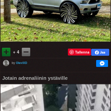
+ 4
Tallenna
by
OlaviXD
Jotain adrenaliinin ystäville