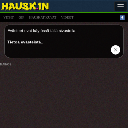
Tog
navi
VITSIT
GIF
HAUSKAT KUVAT
VIDEOT
Evästeet ovat käytössä tällä sivustolla.
Tietoa evästeistä.
.
MAINOS