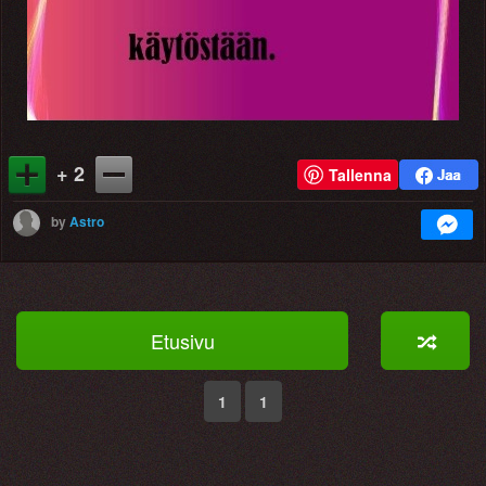
+ 2
Tallenna
by
Astro
Etusivu
1
1