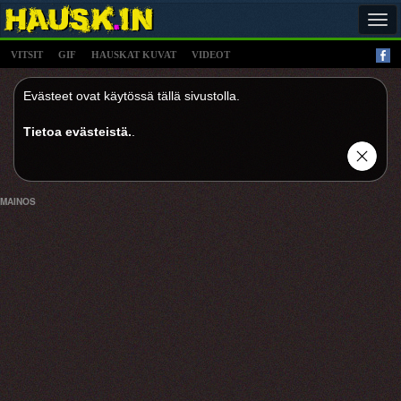
Tog
navi
VITSIT
GIF
HAUSKAT KUVAT
VIDEOT
Evästeet ovat käytössä tällä sivustolla.
Tietoa evästeistä.
.
MAINOS