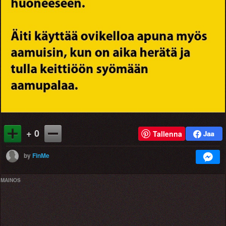
+ 0
Tallenna
by
FinMe
MAINOS