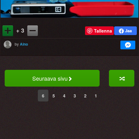
+ 3
Tallenna
by
Aino
Seuraava sivu
6
5
4
3
2
1