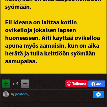
+ 4
Tallenna
by
johannes_