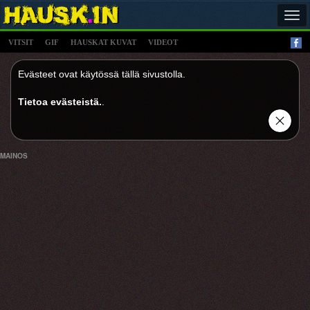
Tog
navi
VITSIT
GIF
HAUSKAT KUVAT
VIDEOT
Evästeet ovat käytössä tällä sivustolla.
Tietoa evästeistä.
.
MAINOS