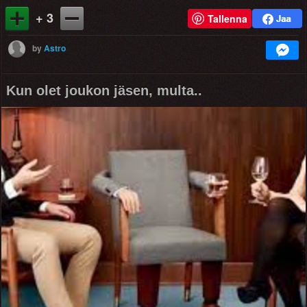
+ 3
Tallenna
by
Astro
Kun olet joukon jäsen, multa..