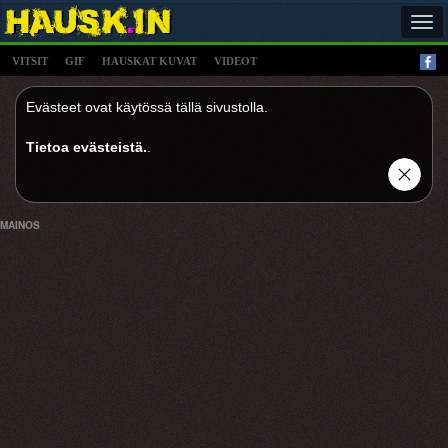
Tog
navi
VITSIT
GIF
HAUSKAT KUVAT
VIDEOT
Evästeet ovat käytössä tällä sivustolla.
Tietoa evästeistä.
.
MAINOS