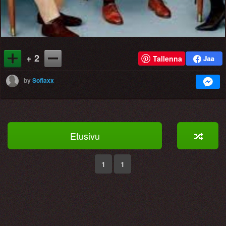
+ 2
Tallenna
by
Sofiaxx
Etusivu
1
1