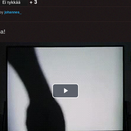
+ 3
Ei tykkää
by
johannes_
a!
Play
Video