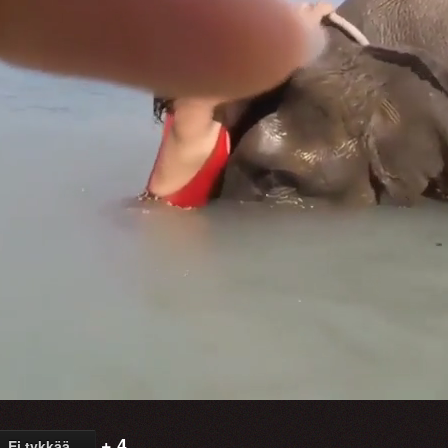
+ 4
Ei tykkää