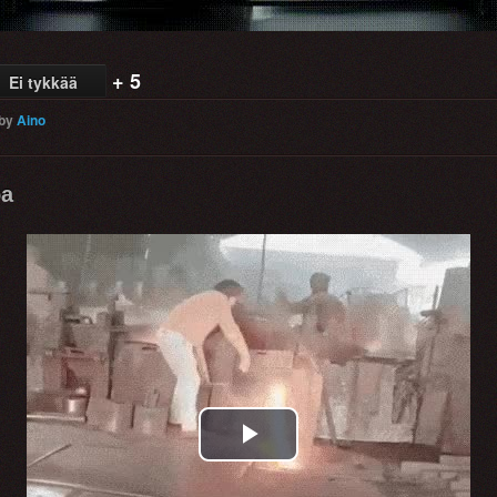
+ 5
Ei tykkää
by
Aino
oa
Play