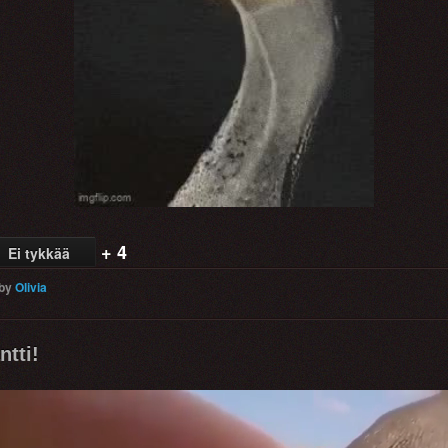
Video
+ 4
Ei tykkää
by
Olivia
ntti!