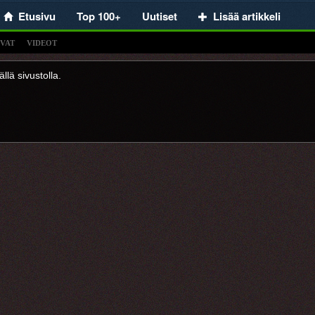
Etusivu
Top 100+
Uutiset
Lisää artikkeli
VAT
VIDEOT
llä sivustolla.