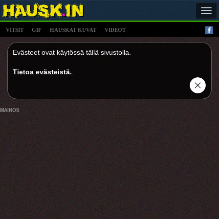
Tog
navi
VITSIT
GIF
HAUSKAT KUVAT
VIDEOT
Evästeet ovat käytössä tällä sivustolla.
Tietoa evästeistä.
.
MAINOS