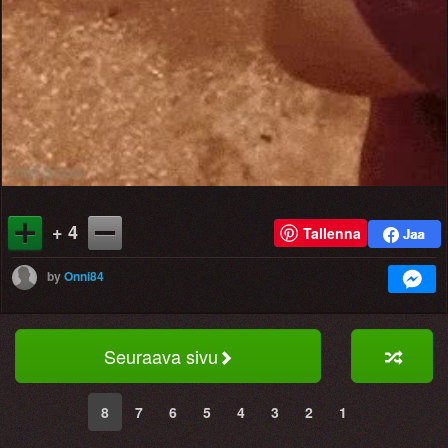
+ 4
Tallenna
by
Onni84
Seuraava sivu
8
7
6
5
4
3
2
1