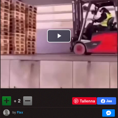
Play
Video
+ 2
Tallenna
by
Flax