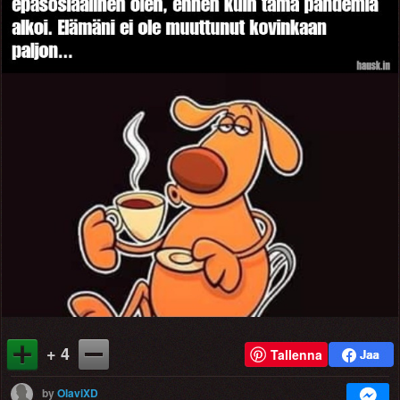
+ 4
Tallenna
by
OlaviXD