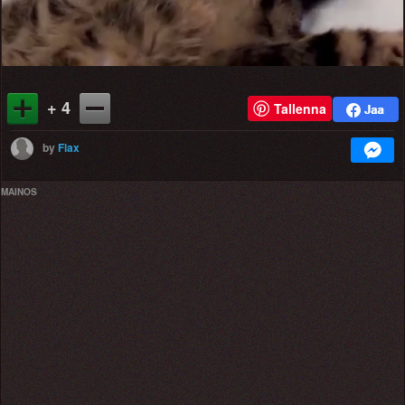
+ 4
Tallenna
by
Flax
MAINOS