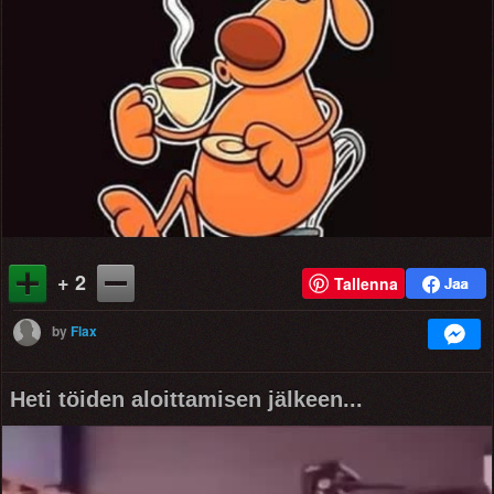
+ 2
Tallenna
by
Flax
Heti töiden aloittamisen jälkeen...