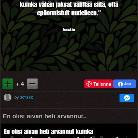
+ 4
Tallenna
by
Sofiaxx
En olisi aivan heti arvannut..