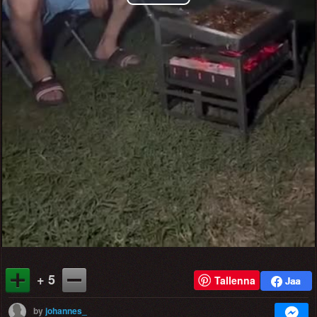
Play
Video
+ 5
Tallenna
by
johannes_