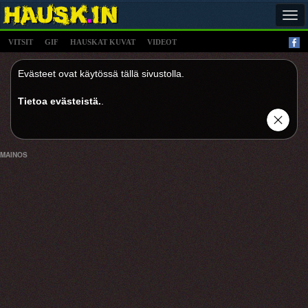
Tog
navi
VITSIT
GIF
HAUSKAT KUVAT
VIDEOT
Evästeet ovat käytössä tällä sivustolla.
Tietoa evästeistä.
.
MAINOS