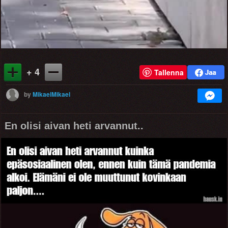
+ 4
Tallenna
by
MikaelMikael
En olisi aivan heti arvannut..