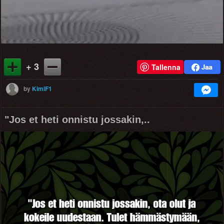
+ 3
Tallenna
by
KimiF1
"Jos et heti onnistu jossakin,..