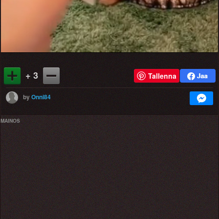
+ 3
Tallenna
by
Onni84
MAINOS