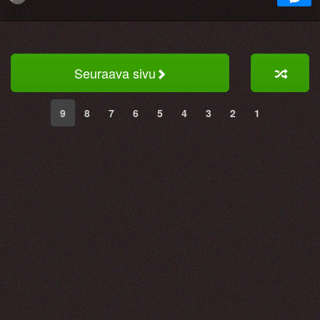
Seuraava sivu
9
8
7
6
5
4
3
2
1