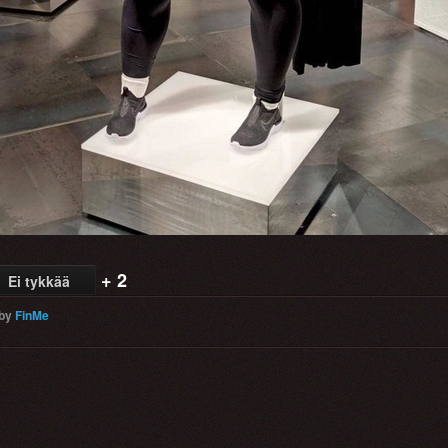
+ 2
Ei tykkää
by
FinMe