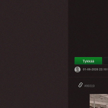
Tykkää
01-06-2026 22:10
#99319