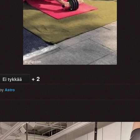
Video
+ 2
Ei tykkää
by
Astro