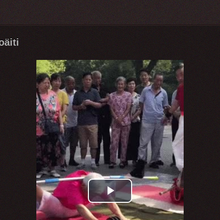
oäiti
Play