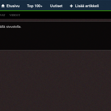
Etusivu
Top 100+
Uutiset
Lisää artikkeli
VAT
VIDEOT
llä sivustolla.