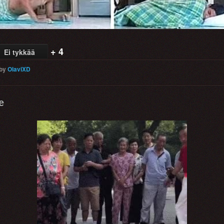
+ 4
Ei tykkää
by
OlaviXD
e