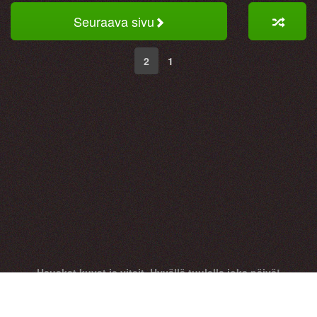
Seuraava sivu
2
1
Hauskat kuvat ja vitsit. Hyvällä tuulella joka päivä!
Hauskoja kuvia, hauskoja vitsejä, hauskat kuvat, huumori
kuvat, hauskat videot. Huumorintaju ja vitsi!
HAUSK.IN © 2015 - 2026