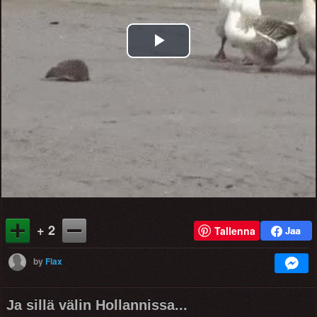
Play
Video
+ 2
Tallenna
by
Flax
Ja sillä välin Hollannissa...