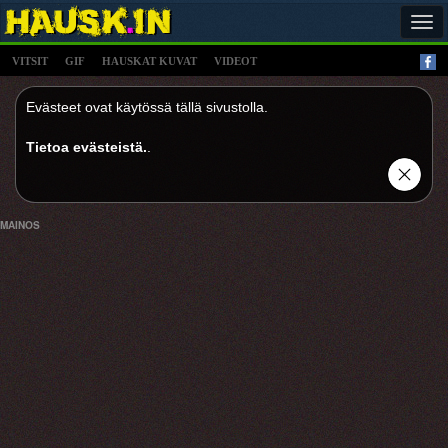
Tog
navi
VITSIT
GIF
HAUSKAT KUVAT
VIDEOT
Evästeet ovat käytössä tällä sivustolla.
Tietoa evästeistä.
.
MAINOS