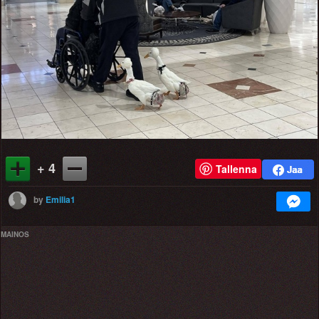
+ 4
Tallenna
by
Emilia1
MAINOS