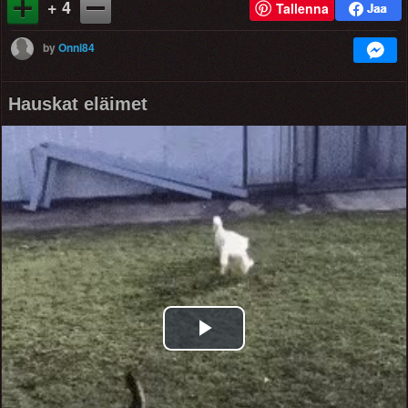
+ 4
Tallenna
by
Onni84
Hauskat eläimet
Play
Video