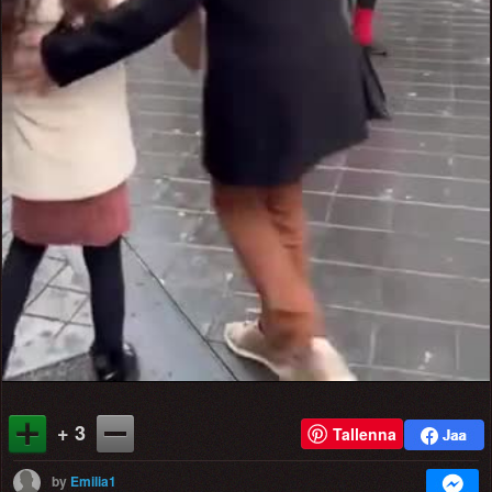
Video
+ 3
Tallenna
by
Emilia1