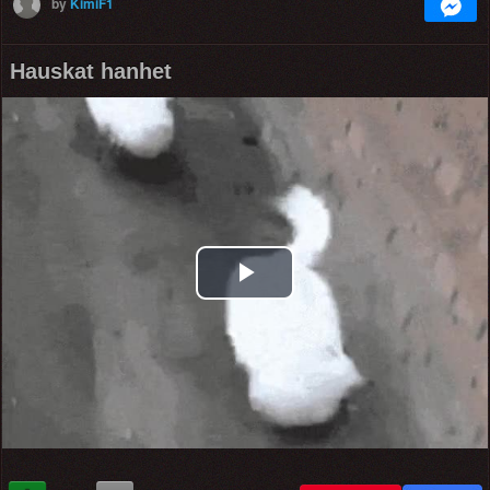
by
KimiF1
Hauskat hanhet
Play
Video