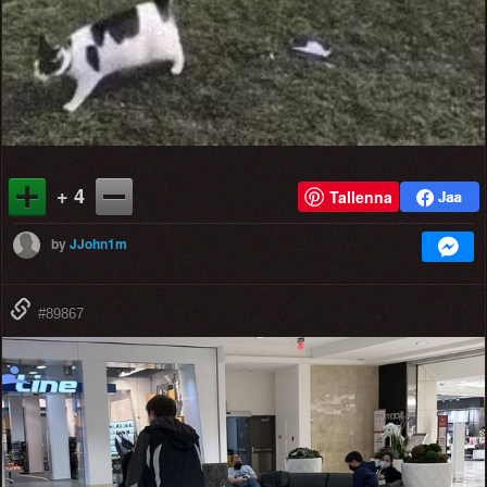
+ 4
Tallenna
by
JJohn1m
#89867