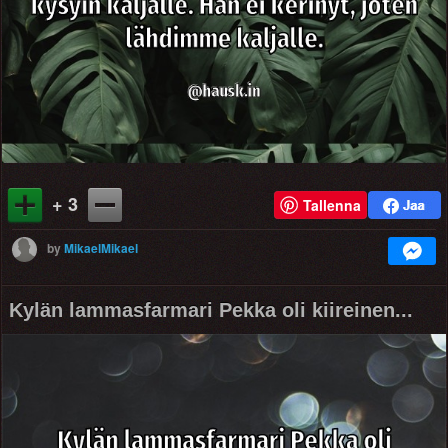
+ 3
Tallenna
by
MikaelMikael
Kylän lammasfarmari Pekka oli kiireinen...