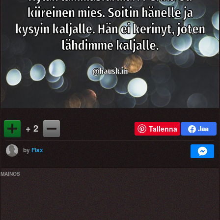
+ 2
Tallenna
by
Flax
MAINOS