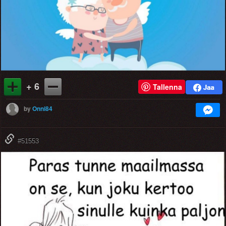
+ 6
Tallenna
by
Onni84
#51553