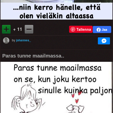
+ 11
Tallenna
by
johannes_
Paras tunne maailmassa..