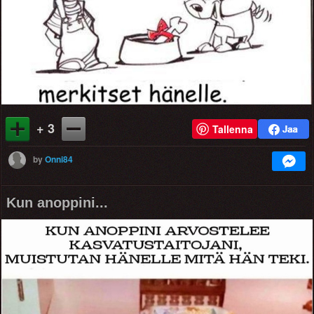
+ 3
Tallenna
by
Onni84
Kun anoppini...