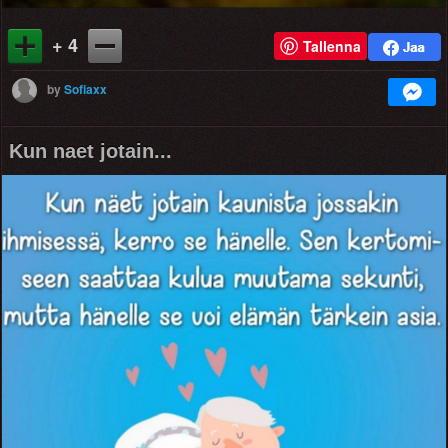
+ 4
Tallenna
by
Sofiaxx
Kun naet jotain...