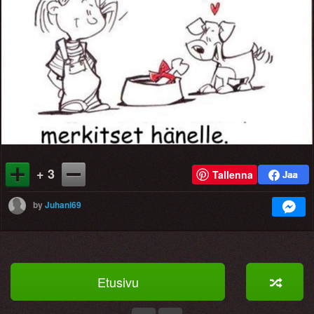
+ 3
Tallenna
by
Juhani69
Etusivu