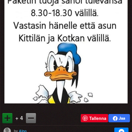
+ 4
Tallenna
by
Aino