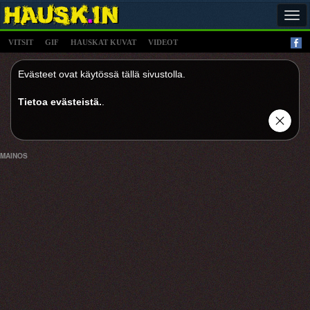
Tog
navi
VITSIT
GIF
HAUSKAT KUVAT
VIDEOT
Evästeet ovat käytössä tällä sivustolla.
Tietoa evästeistä.
.
MAINOS