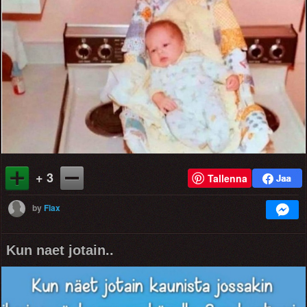
+ 3
Tallenna
by
Flax
Kun naet jotain..