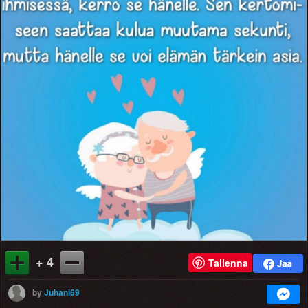
+ 4
Tallenna
by
Juhani69