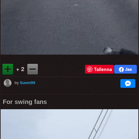
+ 2
Tallenna
by
Suomi99
For swing fans