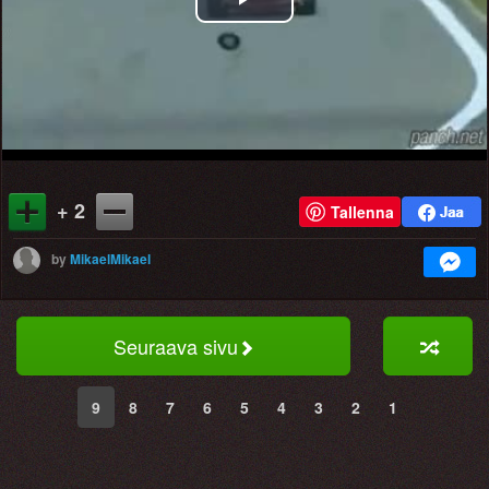
Play
Video
+ 2
Tallenna
by
MikaelMikael
Seuraava sivu
9
8
7
6
5
4
3
2
1