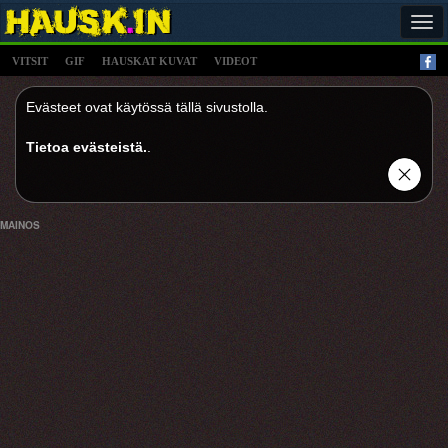
Tog
navi
VITSIT
GIF
HAUSKAT KUVAT
VIDEOT
Evästeet ovat käytössä tällä sivustolla.
Tietoa evästeistä.
.
MAINOS