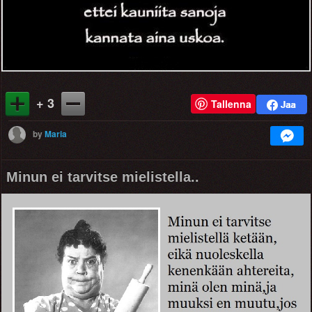
+ 3
Tallenna
by
Maria
Minun ei tarvitse mielistella..