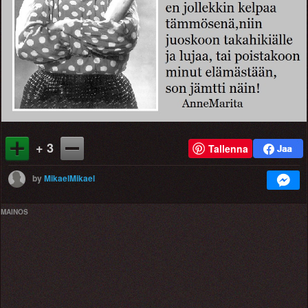
+ 3
Tallenna
by
MikaelMikael
MAINOS