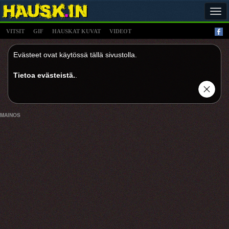
Tog
navi
VITSIT
GIF
HAUSKAT KUVAT
VIDEOT
Evästeet ovat käytössä tällä sivustolla.
Tietoa evästeistä.
.
MAINOS