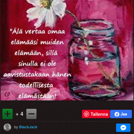
+ 4
Tallenna
by
BlackJack