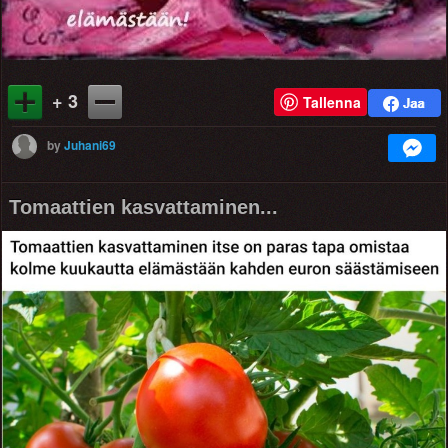
+ 3
Tallenna
by
Juhani69
Tomaattien kasvattaminen...