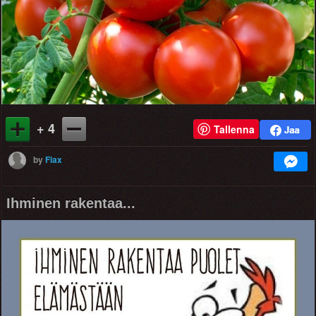
+ 4
Tallenna
by
Flax
Ihminen rakentaa...