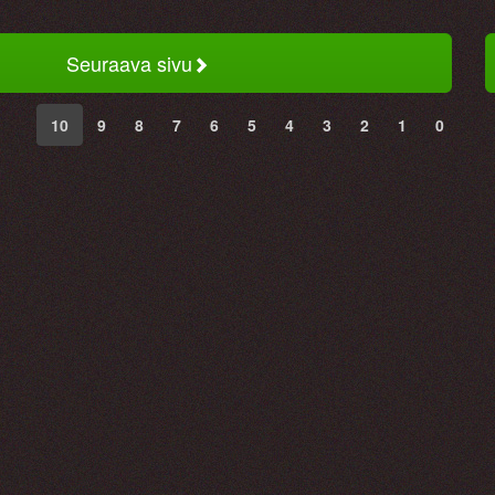
Seuraava sivu
10
9
8
7
6
5
4
3
2
1
0