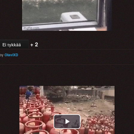
+ 2
Ei tykkää
by
OlaviXD
Play