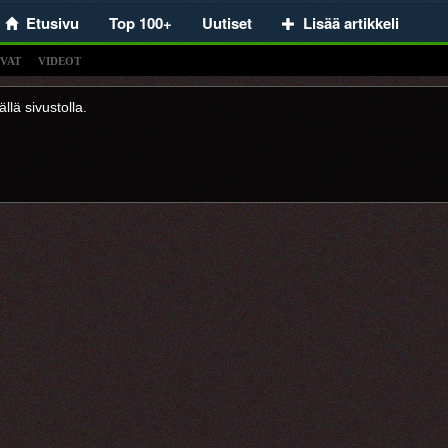
Etusivu
Top 100+
Uutiset
Lisää artikkeli
VAT
VIDEOT
llä sivustolla.