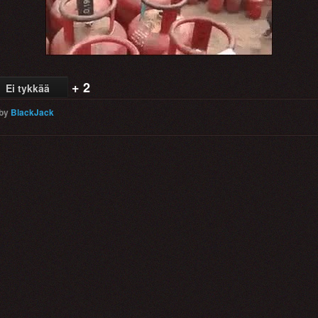
Video
+ 2
Ei tykkää
by
BlackJack