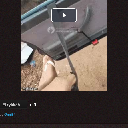
Play
Video
+ 4
Ei tykkää
by
Onni84