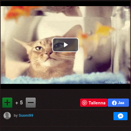
Play
Video
+ 5
Tallenna
by
Suomi99