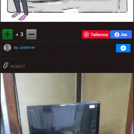
+ 3
Tallenna
by
JJohn1m
#100477