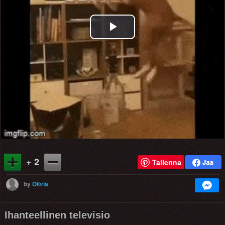
Play
Video
+ 2
Tallenna
by
Olivia
Ihanteellinen televisio