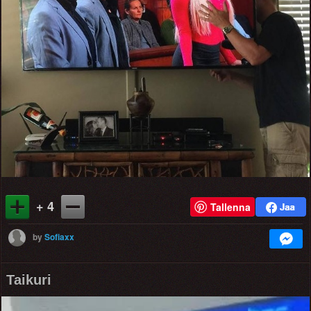
+ 4
Tallenna
by
Sofiaxx
Taikuri