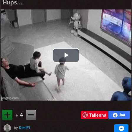
Hups...
Play
Video
+ 4
Tallenna
by
KimiF1