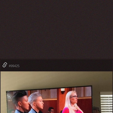
#99425