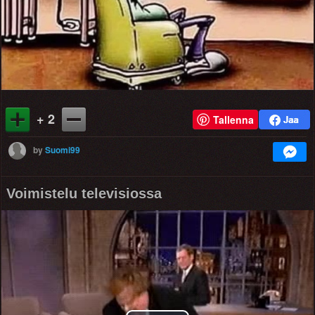
+ 2
Tallenna
by
Suomi99
Voimistelu televisiossa