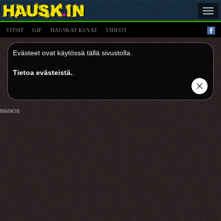
Tog
navi
VITSIT
GIF
HAUSKAT KUVAT
VIDEOT
Evästeet ovat käytössä tällä sivustolla.
Tietoa evästeistä.
.
MAINOS