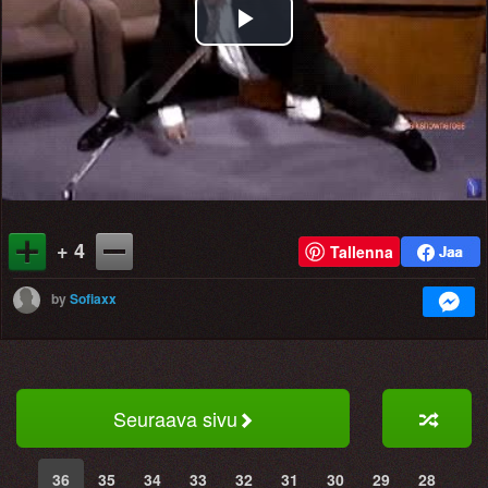
Play
Video
+ 4
Tallenna
by
Sofiaxx
Seuraava sivu
36
35
34
33
32
31
30
29
28