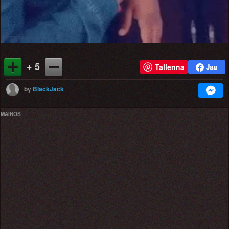
+ 5
Tallenna
by
BlackJack
MAINOS