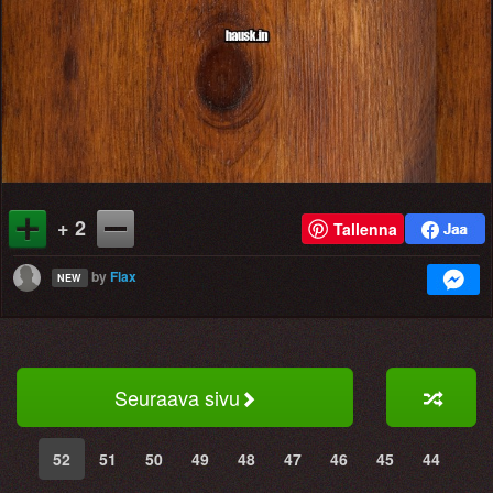
+ 2
Tallenna
by
Flax
NEW
Seuraava sivu
52
51
50
49
48
47
46
45
44