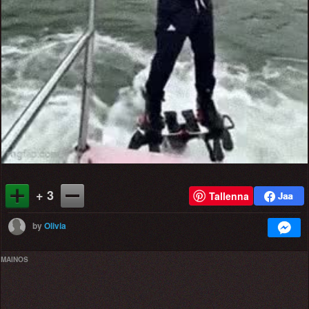
+ 3
Tallenna
by
Olivia
MAINOS