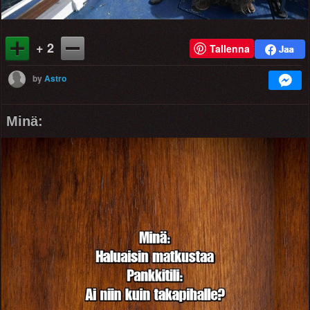
+ 2
Tallenna
by
Astro
Minä: