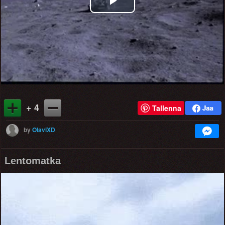
Play
Video
+ 4
Tallenna
by
OlaviXD
Lentomatka