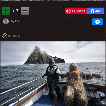
+ 7
Tallenna
by
Flax
#100984