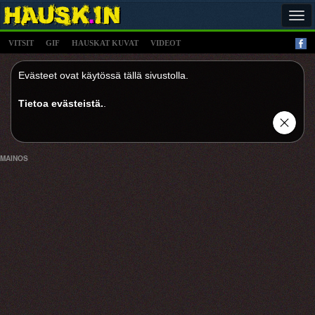
Tog
navi
VITSIT
GIF
HAUSKAT KUVAT
VIDEOT
Evästeet ovat käytössä tällä sivustolla.
Tietoa evästeistä.
.
MAINOS