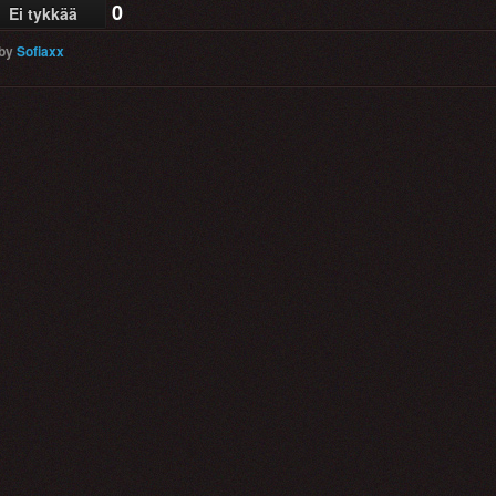
0
Ei tykkää
by
Sofiaxx