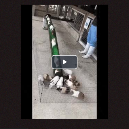
Play
Video