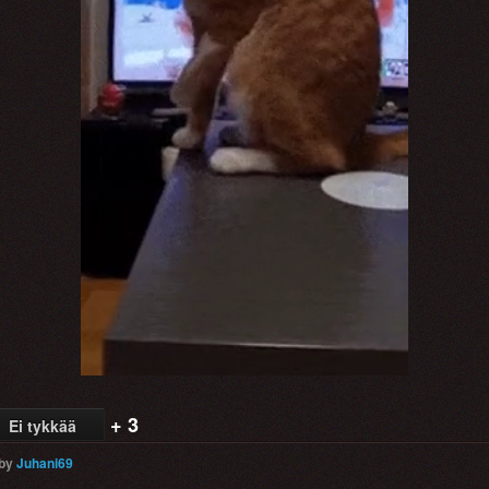
+ 3
Ei tykkää
by
Juhani69