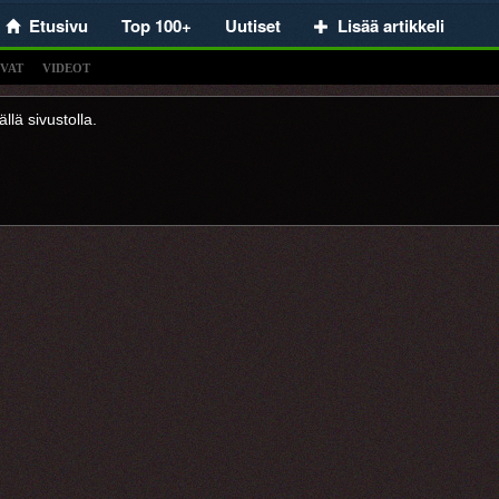
Etusivu
Top 100+
Uutiset
Lisää artikkeli
VAT
VIDEOT
llä sivustolla.