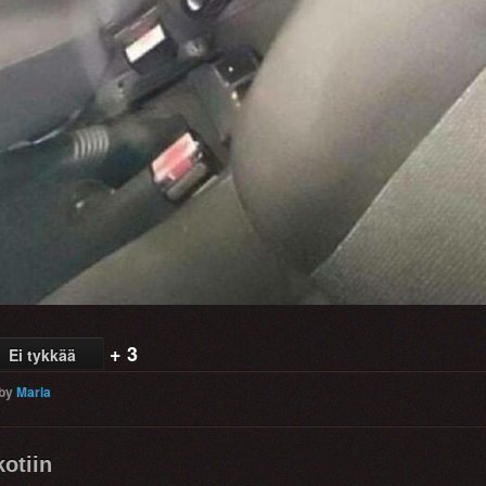
+ 3
Ei tykkää
by
Maria
otiin