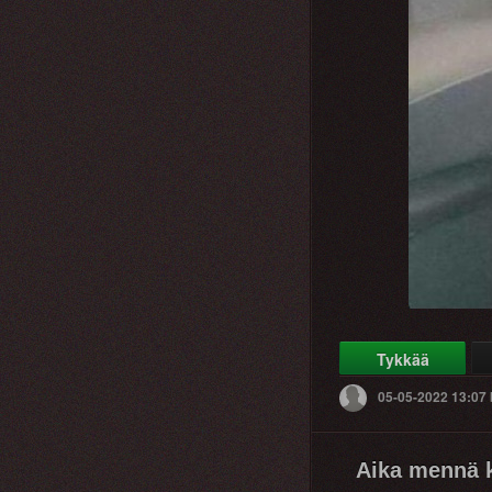
Tykkää
05-05-2022 13:07
Aika mennä k