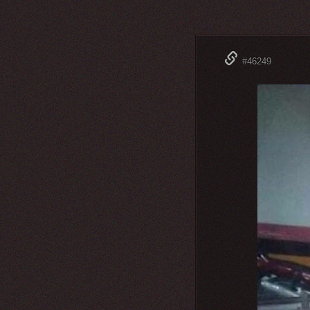
#46249