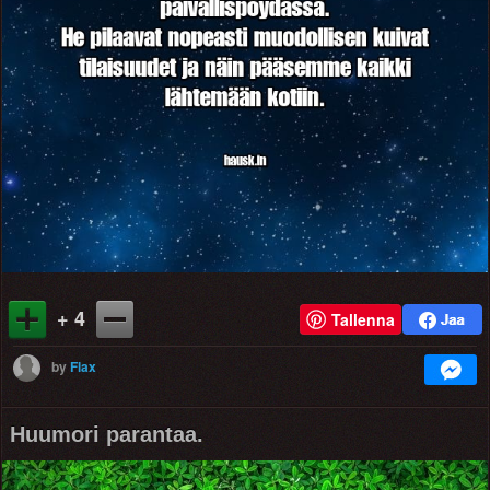
+ 4
Tallenna
by
Flax
Huumori parantaa.