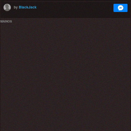
by
BlackJack
MAINOS