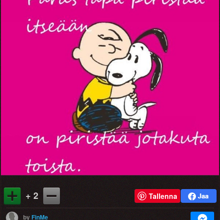
+ 2
Tallenna
by
FinMe