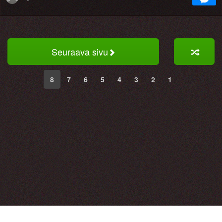
Seuraava sivu
8
7
6
5
4
3
2
1