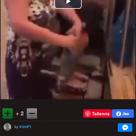
Play
Video
+ 2
Tallenna
by
KimiF1