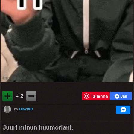
+ 2
Tallenna
by
OlaviXD
Juuri minun huumoriani.