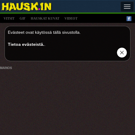
Tog
navi
VITSIT
GIF
HAUSKAT KUVAT
VIDEOT
Evästeet ovat käytössä tällä sivustolla.
Tietoa evästeistä.
.
MAINOS