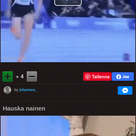
Play
Video
+ 4
Tallenna
by
johannes_
Hauska nainen