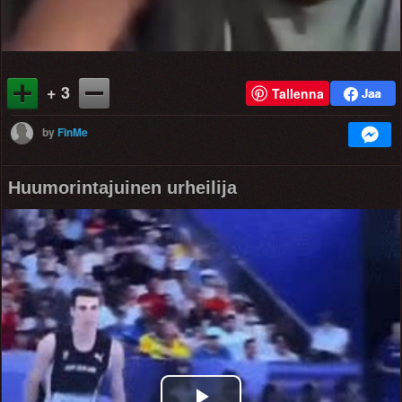
+ 3
Tallenna
by
FinMe
Huumorintajuinen urheilija