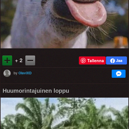
+ 2
Tallenna
by
OlaviXD
Huumorintajuinen loppu