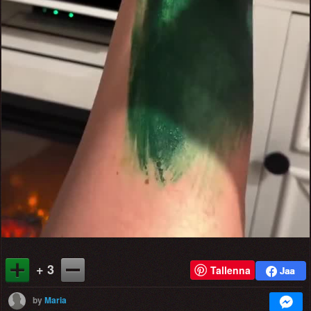
Video
+ 3
Tallenna
by
Maria