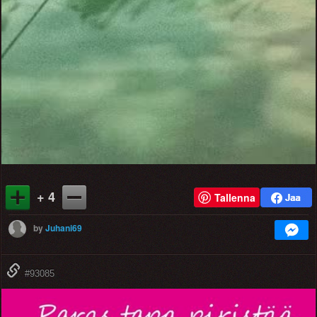
+ 4
Tallenna
by
Juhani69
#93085